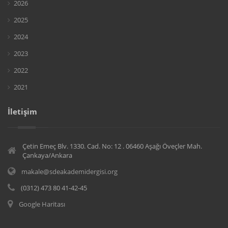
2026
2025
2024
2023
2022
2021
İletişim
Çetin Emeç Blv. 1330. Cad. No: 12 . 06460 Aşağı Öveçler Mah.
Çankaya/Ankara
makale@sdeakademidergisi.org
(0312) 473 80 41-42-45
Google Haritası