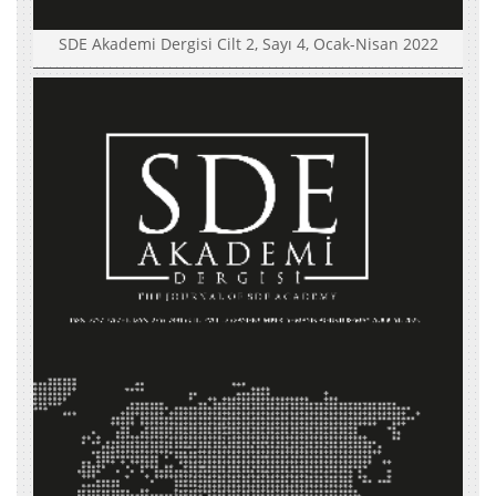
SDE Akademi Dergisi Cilt 2, Sayı 4, Ocak-Nisan 2022