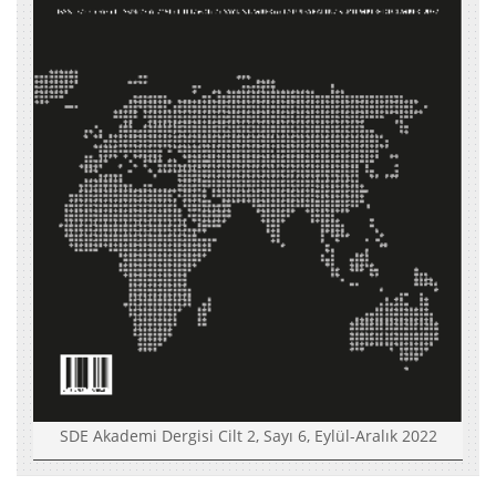
SDE Akademi Dergisi Cilt 2, Sayı 6, Eylül-Aralık 2022