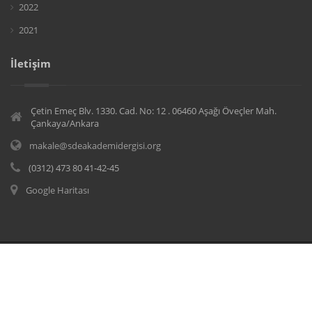
2022
2021
İletişim
Çetin Emeç Blv. 1330. Cad. No: 12 . 06460 Aşağı Öveçler Mah.
Çankaya/Ankara
makale@sdeakademidergisi.org
(0312) 473 80 41-42-45
Google Haritası
© Copyrights 2020
SDE Akademi Hakemli Dergi
Tüm hakları saklıdır.