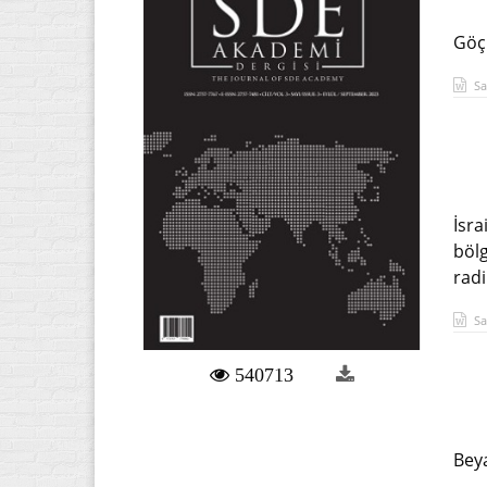
Göçü
Sa
İsra
bölg
radi
Sa
540713
Beya