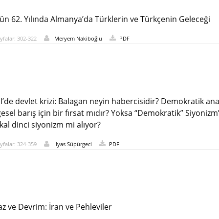
n 62. Yılında Almanya’da Türklerin ve Türkçenin Geleceği
yfalar: 302-322
Meryem Nakiboğlu
PDF
il’de devlet krizi: Balagan neyin habercisidir? Demokratik an
esel barış için bir fırsat mıdır? Yoksa “Demokratik” Siyonizm’
kal dinci siyonizm mi alıyor?
yfalar: 324-359
İlyas Süpürgeci
PDF
z ve Devrim: İran ve Pehleviler