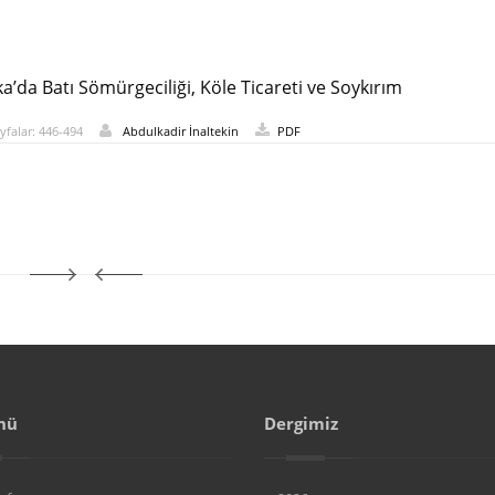
ka’da Batı Sömürgeciliği, Köle Ticareti ve Soykırım
yfalar: 446-494
Abdulkadir İnaltekin
PDF
nü
Dergimiz