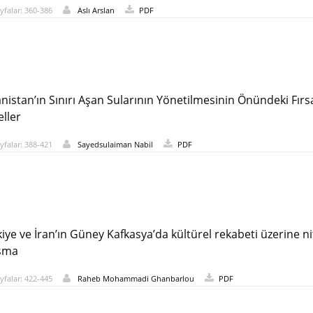
yfalar: 360-386
Aslı Arslan
PDF
nistan’ın Sınırı Aşan Sularının Yönetilmesinin Önündeki Fırs
ller
yfalar: 388-421
Sayedsulaiman Nabil
PDF
iye ve İran’ın Güney Kafkasya’da kültürel rekabeti üzerine nit
ışma
yfalar: 422-445
Raheb Mohammadi Ghanbarlou
PDF