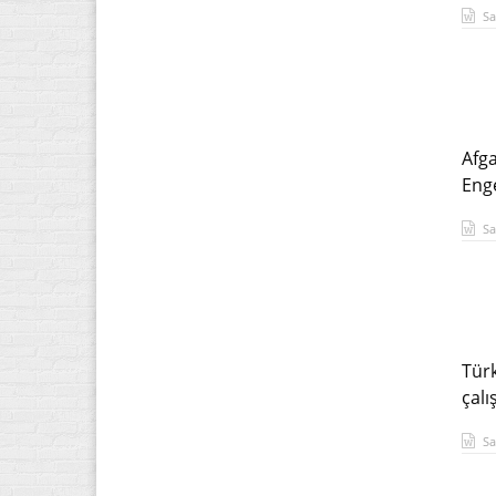
Sa
Afga
Enge
Sa
Türk
çal
Sa