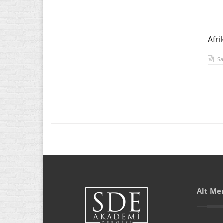
Afri
Sa
Alt Me