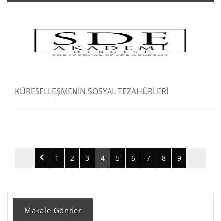
KÜRESELLEŞMENİN SOSYAL TEZAHÜRLERİ
1
2
3
4
5
6
7
8
9
Makale Gönder