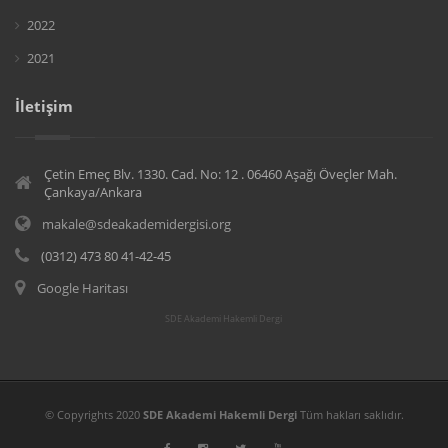
2022
2021
İletişim
Çetin Emeç Blv. 1330. Cad. No: 12 . 06460 Aşağı Öveçler Mah.
Çankaya/Ankara
makale@sdeakademidergisi.org
(0312) 473 80 41-42-45
Google Haritası
SDE Akademi Hakemli Dergi
© Copyrights 2020
SDE Akademi Hakemli Dergi
Tüm hakları saklıdır.