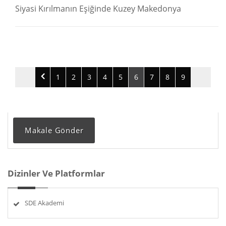
Siyasi Kırılmanın Eşiğinde Kuzey Makedonya
1
2
3
4
5
6
7
8
9
Makale Gönder
Dizinler Ve Platformlar
SDE Akademi