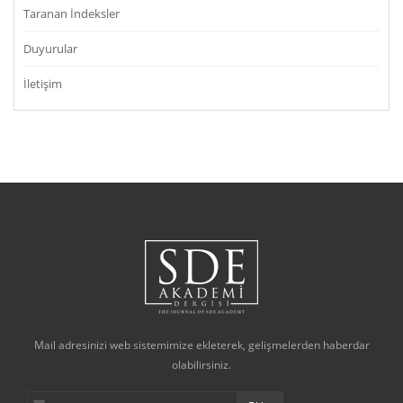
Taranan İndeksler
Duyurular
İletişim
Mail adresinizi web sistemimize ekleterek, gelişmelerden haberdar
olabilirsiniz.