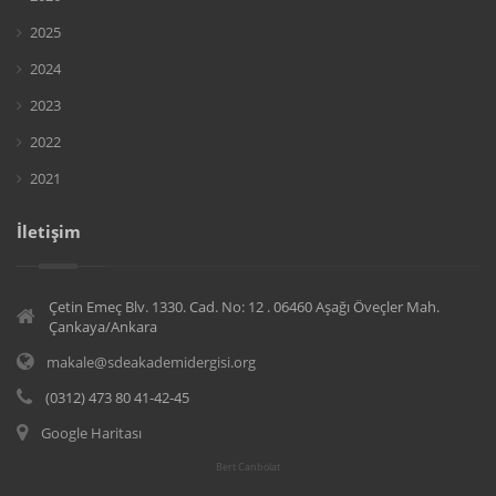
2025
2024
2023
2022
2021
İletişim
Çetin Emeç Blv. 1330. Cad. No: 12 . 06460 Aşağı Öveçler Mah.
Çankaya/Ankara
makale@sdeakademidergisi.org
(0312) 473 80 41-42-45
Google Haritası
Bert Canbolat