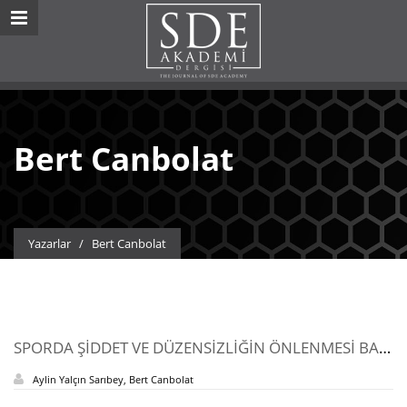
Bert Canbolat
Yazarlar
/
Bert Canbolat
SPORDA ŞİDDET VE DÜZENSİZLİĞİN ÖNLENMESİ BAĞLAMINDA COVİD-19 DÖNEMİNDE YER ALAN PROFESYONEL FUTBOL DİSİPLİN KURULU KARARLARININ İNCELENMESİ
Aylin Yalçın Sarıbey, Bert Canbolat